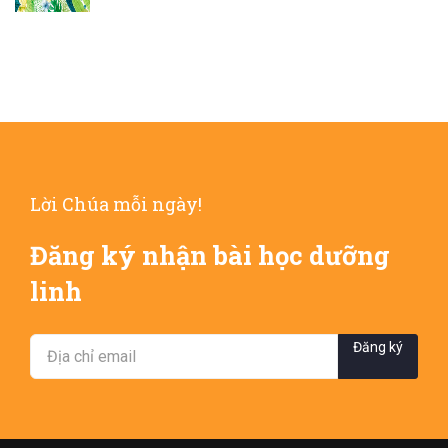
Lời Chúa mỗi ngày!
Đăng ký nhận bài học dưỡng
linh
Đăng ký