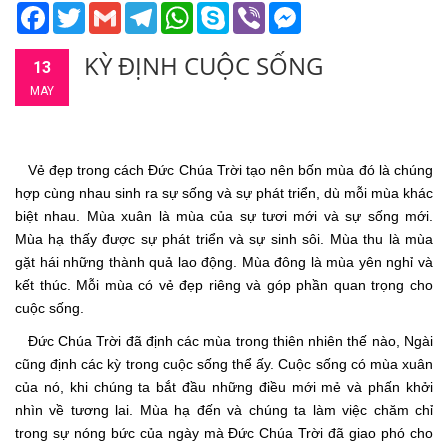
Facebook
Twitter
Gmail
Telegram
WhatsApp
Skype
Viber
Messenger
KỲ ĐỊNH CUỘC SỐNG
13
MAY
Vẻ đẹp trong cách Đức Chúa Trời tạo nên bốn mùa đó là chúng
hợp cùng nhau sinh ra sự sống và sự phát triển, dù mỗi mùa khác
biệt nhau. Mùa xuân là mùa của sự tươi mới và sự sống mới.
Mùa hạ thấy được sự phát triển và sự sinh sôi. Mùa thu là mùa
gặt hái những thành quả lao động. Mùa đông là mùa yên nghỉ và
kết thúc. Mỗi mùa có vẻ đẹp riêng và góp phần quan trọng cho
cuộc sống.
Đức Chúa Trời đã định các mùa trong thiên nhiên thế nào, Ngài
cũng định các kỳ trong cuộc sống thể ấy. Cuộc sống có mùa xuân
của nó, khi chúng ta bắt đầu những điều mới mẻ và phấn khởi
nhìn về tương lai. Mùa hạ đến và chúng ta làm việc chăm chỉ
trong sự nóng bức của ngày mà Đức Chúa Trời đã giao phó cho