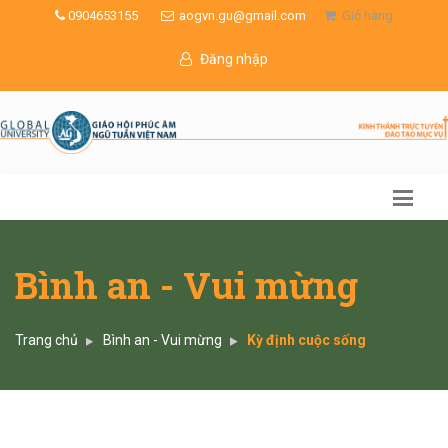
0904653155
aogvn.gu@gmail.com
Giỏ hàng
Đăng nhập
Bình an - Vui mừng
Trang chủ
Bình an - Vui mừng
Kỳ định cuộc sống