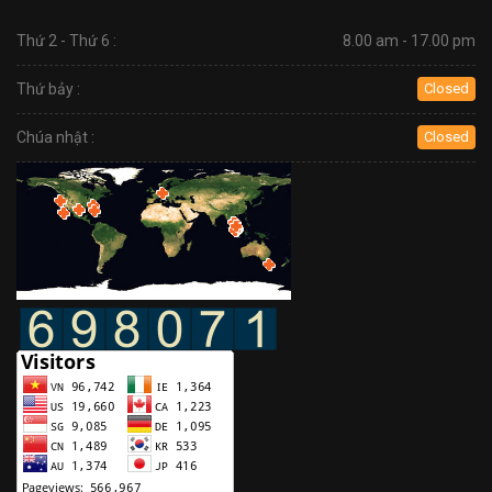
Thứ 2 - Thứ 6 :
8.00 am - 17.00 pm
Thứ bảy :
Closed
Chúa nhật :
Closed