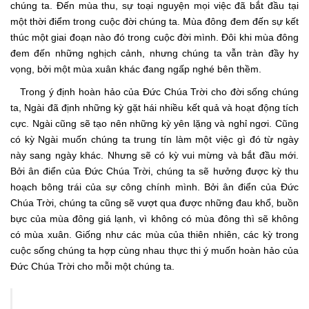
chúng ta. Đến mùa thu, sự toại nguyện mọi việc đã bắt đầu tại
một thời điểm trong cuộc đời chúng ta. Mùa đông đem đến sự kết
thúc một giai đoạn nào đó trong cuộc đời mình. Đôi khi mùa đông
đem đến những nghịch cảnh, nhưng chúng ta vẫn tràn đầy hy
vọng, bởi một mùa xuân khác đang ngấp nghé bên thềm.
Trong ý định hoàn hảo của Đức Chúa Trời cho đời sống chúng
ta, Ngài đã định những kỳ gặt hái nhiều kết quả và hoạt động tích
cực. Ngài cũng sẽ tạo nên những kỳ yên lặng và nghỉ ngơi. Cũng
có kỳ Ngài muốn chúng ta trung tín làm một việc gì đó từ ngày
này sang ngày khác. Nhưng sẽ có kỳ vui mừng và bắt đầu mới.
Bởi ân điển của Đức Chúa Trời, chúng ta sẽ hưởng được kỳ thu
hoạch bông trái của sự công chính mình. Bởi ân điển của Đức
Chúa Trời, chúng ta cũng sẽ vượt qua được những đau khổ, buồn
bực của mùa đông giá lạnh, vì không có mùa đông thì sẽ không
có mùa xuân. Giống như các mùa của thiên nhiên, các kỳ trong
cuộc sống chúng ta hợp cùng nhau thực thi ý muốn hoàn hảo của
Đức Chúa Trời cho mỗi một chúng ta.