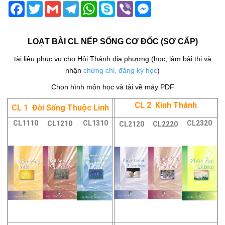
Facebook
Twitter
Gmail
Telegram
WhatsApp
Skype
Viber
Messenger
LOẠT BÀI CL NẾP SỐNG CƠ ĐỐC (SƠ CẤP)
tài liệu phục vụ cho Hội Thánh địa phương (học, làm bài thi và
nhận
chứng chỉ
,
đăng ký h
ọc
)
Chọn hình môn học và tải về máy PDF
CL 2 Kinh Thánh
CL 1 Đời Sống Thuộc Linh
CL1110
CL1310
CL2320
CL1210
CL2120
CL2220