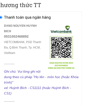
hương thức TT
Thanh toán qua ngân hàng
DANG NGUYEN HUYNH
BICH
0531002468892
VIETCOMBANK, PGD Thanh
Đa, Q.Bình Thạnh, Tp. HCM,
VietNam
---------
Ghi chú:
Vui lòng ghi n
ội
dung
theo cú pháp
"Họ tên - môn học (hoặc Khóa
trình)"
vd: Huỳnh Bích - CS1111 (hoặc Huỳnh Bích -
CS1)
---------