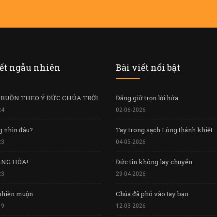
iết ngẫu nhiên
Bài viết nổi bật
 BUỒN THEO Ý ĐỨC CHÚA TRỜI
Đấng giữ trọn lời hứa
24
02-06-2026
g nhìn đâu?
Tay trong sạch Lòng thánh khiết
23
04-05-2026
ẢNG HÒA!
Đức tin không lay chuyển
23
29-04-2026
 phiền muộn
Chúa đã phó vào tay bạn
19
12-03-2026