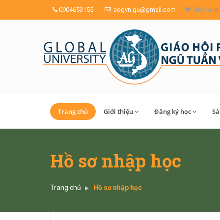
0904653155
aogvn.gu@gmail.com
Giỏ hàng
Trang chủ
Giới thiệu
Đăng ký học
Sa
Hồ sơ nhập học
Trang chủ
Hồ sơ nhập học