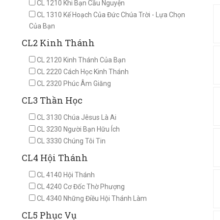
CL 1210 Khi Bạn Cầu Nguyện
CL 1310 Kế Hoạch Của Đức Chúa Trời - Lựa Chọn
Của Bạn
CL2 Kinh Thánh
CL 2120 Kinh Thánh Của Bạn
CL 2220 Cách Học Kinh Thánh
CL 2320 Phúc Âm Giăng
CL3 Thần Học
CL 3130 Chúa Jêsus Là Ai
CL 3230 Người Bạn Hữu Ích
CL 3330 Chúng Tôi Tin
CL4 Hội Thánh
CL 4140 Hội Thánh
CL 4240 Cơ Đốc Thờ Phượng
CL 4340 Những Điều Hội Thánh Làm
CL5 Phục Vụ