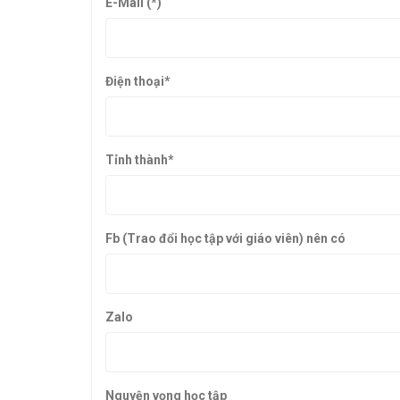
E-Mail (*)
Điện thoại
*
Tỉnh thành
*
Fb (Trao đổi học tập với giáo viên) nên có
Zalo
Nguyện vọng học tập