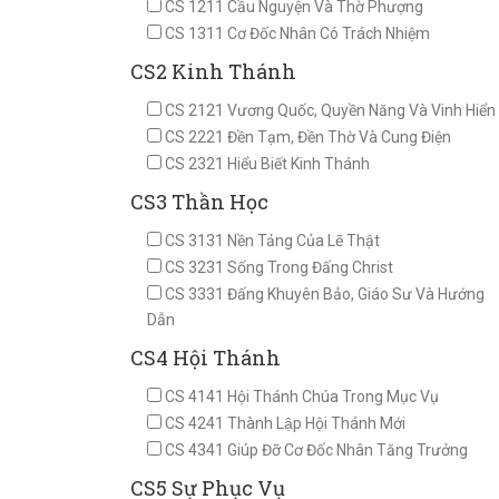
CS 1211 Cầu Nguyện Và Thờ Phượng
CS 1311 Cơ Đốc Nhân Có Trách Nhiệm
CS2 Kinh Thánh
CS 2121 Vương Quốc, Quyền Năng Và Vinh Hiển
CS 2221 Đền Tạm, Đền Thờ Và Cung Điện
CS 2321 Hiểu Biết Kinh Thánh
CS3 Thần Học
CS 3131 Nền Tảng Của Lẽ Thật
CS 3231 Sống Trong Đấng Christ
CS 3331 Đấng Khuyên Bảo, Giáo Sư Và Hướng
Dẫn ​
CS4 Hội Thánh
CS 4141 Hội Thánh Chúa Trong Mục Vụ
CS 4241 Thành Lập Hội Thánh Mới
CS 4341 Giúp Đỡ Cơ Đốc Nhân Tăng Trưởng
CS5 Sự Phục Vụ