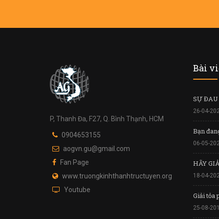
Bài v
SỰ ĐAU
26-04-20
P, Thanh Đa, F27, Q. Bình Thạnh, HCM
Bạn đan
0904653155
06-05-20
aogvn.gu@gmail.com
Fan Page
HÃY GI
www.truongkinhthanhtructuyen.org
18-04-20
Youtube
Giải tỏa
25-08-20