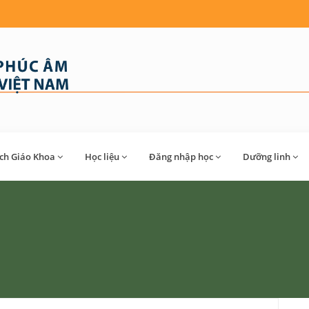
́ch Giáo Khoa
Học liệu
Đăng nhập học
Dưỡng linh