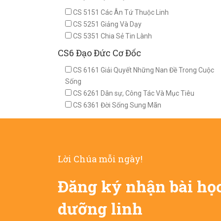
CS 5151 Các Ân Tứ Thuộc Linh
CS 5251 Giảng Và Dạy
CS 5351 Chia Sẻ Tin Lành
CS6 Đạo Đức Cơ Đốc
CS 6161 Giải Quyết Những Nan Đề Trong Cuộc
Sống
CS 6261 Dân sự, Công Tác Và Mục Tiêu
CS 6361 Đời Sống Sung Mãn
Lời Chúa mỗi ngày!
Đăng ký nhận bài họ
dưỡng linh