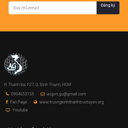
Đăng ký
P, Thanh Đa, F27, Q. Bình Thạnh, HCM
0904653155
aogvn.gu@gmail.com
Fan Page
www.truongkinhthanhtructuyen.org
Youtube