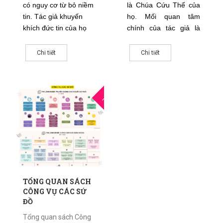
có nguy cơ từ bỏ niềm
là Chúa Cứu Thế của
tin. Tác giả khuyến
họ. Mối quan tâm
khích đức tin của họ
chính của tác giả là
bằng cách chứng tỏ
khuyến khích và đem
rằng Đức Chúa Jêsus
đến thông điệp hi vọng
Chi tiết
Chi tiết
Christ là sự mặc khải
cho tín hữu, đồng thời
chân thật và cuối cùng
thúc giục họ giữ vững
của Đức Chúa
đức tin trong thời gian
14
Trời.
chịu đựng sự bắt bớ và
THG6
đau khổ.
TỔNG QUAN SÁCH
CÔNG VỤ CÁC SỨ
ĐỒ
Tổng quan sách Công