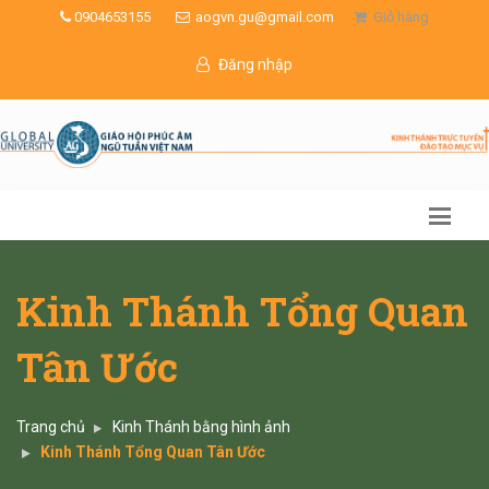
0904653155
aogvn.gu@gmail.com
Giỏ hàng
Đăng nhập
Kinh Thánh Tổng Quan
Tân Ước
Trang chủ
Kinh Thánh bằng hình ảnh
Kinh Thánh Tổng Quan Tân Ước