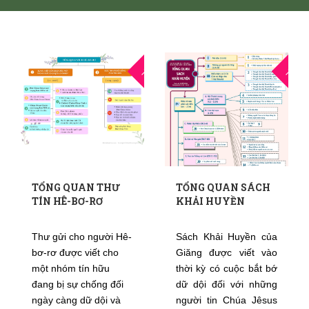
16
3
THG9
THG5
TỔNG QUAN THƯ
TỔNG QUAN SÁCH
TÍN HÊ-BƠ-RƠ
KHẢI HUYỀN
Thư gửi cho người Hê-
Sách Khải Huyền của
bơ-rơ được viết cho
Giăng được viết vào
một nhóm tín hữu
thời kỳ có cuộc bắt bớ
đang bị sự chống đối
dữ dội đối với những
ngày càng dữ dội và
người tin Chúa Jêsus