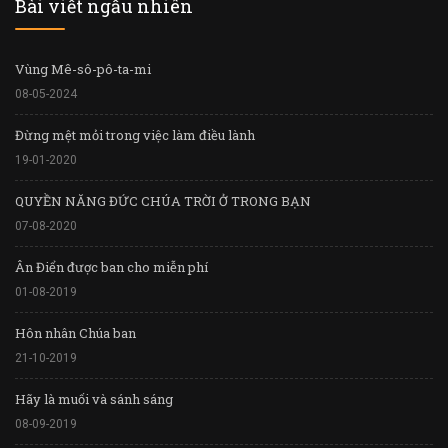
Bài viết ngẫu nhiên
Vùng Mê-sô-pô-ta-mi
08-05-2024
Đừng mệt mỏi trong việc làm điều lành
19-01-2020
QUYỀN NĂNG ĐỨC CHÚA TRỜI Ở TRONG BẠN
07-08-2020
Ân Điển được ban cho miễn phí
01-08-2019
Hôn nhân Chúa ban
21-10-2019
Hãy là muối và sánh sáng
08-09-2019