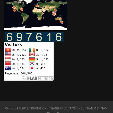
Copyright ©2019 TRƯỜNG KINH THÁNH TRỰC TUYẾN NGŨ TUẦN VIỆT NAM.