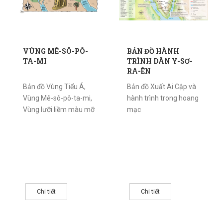
VÙNG MÊ-SÔ-PÔ-
BẢN ĐỒ HÀNH
TA-MI
TRÌNH DÂN Y-SƠ-
RA-ÊN
Bản đồ Vùng Tiểu Á,
Bản đồ Xuất Ai Cập và
Vùng Mê-sô-pô-ta-mi,
hành trình trong hoang
Vùng lưỡi liềm màu mỡ
mạc
Chi tiết
Chi tiết