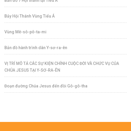
Bản đồ 7 Hội thánh tại Tiểu A
Bảy Hội Thánh Vùng Tiểu Á
Vùng Mê-sô-pô-ta-mi
Bản đồ hành trình dân Y-sơ-ra-ên
VỊ TRÍ MÔ TẢ CÁC SỰ KIỆN CHÍNH CUỘC ĐỜI VÀ CHỨC VỤ CỦA
CHÚA JESUS TẠI Y-SƠ-RA-ÊN
Đoạn đường Chúa Jesus đến đồi Gô-gô-tha