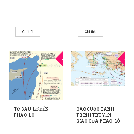
Chi tiết
Chi tiết
14
1
THG6
THG6
TỪ SAU-LƠ ĐẾN
CÁC CUỘC HÀNH
PHAO-LÔ
TRÌNH TRUYỀN
GIÁO CỦA PHAO-LÔ