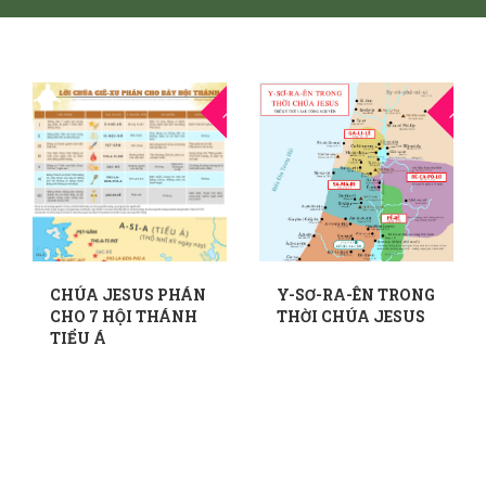
15
1
THG6
THG6
CHÚA JESUS PHÁN
Y-SƠ-RA-ÊN TRONG
CHO 7 HỘI THÁNH
THỜI CHÚA JESUS
TIỂU Á