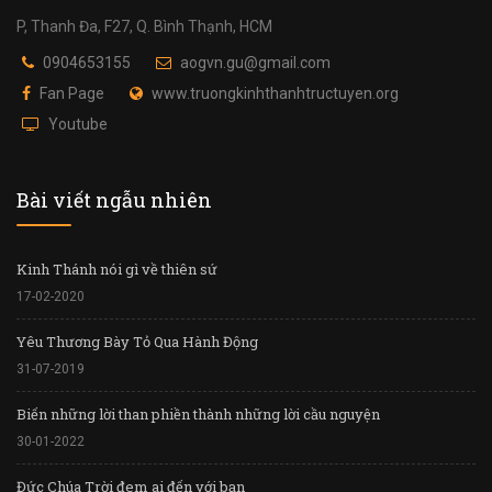
P, Thanh Đa, F27, Q. Bình Thạnh, HCM
0904653155
aogvn.gu@gmail.com
Fan Page
www.truongkinhthanhtructuyen.org
Youtube
Bài viết ngẫu nhiên
Kinh Thánh nói gì về thiên sứ
17-02-2020
Yêu Thương Bày Tỏ Qua Hành Động
31-07-2019
Biến những lời than phiền thành những lời cầu nguyện
30-01-2022
Đức Chúa Trời đem ai đến với bạn