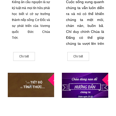
Cuộc sống xung quanh
Kiêng ăn cầu nguyện là sự
chúng ta vẫn luôn diễn
kỷ luật mà mọi tín hữu phải
ra và nó có thể khiến
học biết vì cớ sự trưởng
chúng ta mệt mỏi,
thành nếp sống Cơ Đốc và
chán nản, buồn bã.
sự phát triển của Vương
Chỉ duy chính Chúa là
quốc Đức Chúa
Đấng có thể giúp
Trời.
chúng ta vượt lên trên
hết tất cả các nan đề
ấy. Nhưng làm cách
Chi tiết
Chi tiết
nào để Ngài có thể
hành động để giải
quyết giúp chúng
19
1
ta.
THG9
THG6