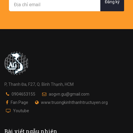
Đăng ký
P, Thanh Đa, F27, Q. Bình Thạnh, HCM
0904653155
aogvn.gu@gmail.com
Fan Page
www.truongkinhthanhtructuyen.org
Youtube
Bài viết ngẫu nhiên