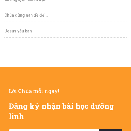
Chúa dùng nan đề để...
Jesus yêu bạn
Lời Chúa mỗi ngày!
Đăng ký nhận bài học dưỡng
linh