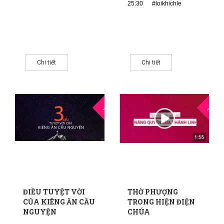
25:30
#loikhichle
Chi tiết
Chi tiết
10
1
THG1
THG9
ĐIỀU TUYỆT VỜI
THỜ PHƯỢNG
CỦA KIÊNG ĂN CẦU
TRONG HIỆN ĐIỆN
NGUYỆN
CHÚA