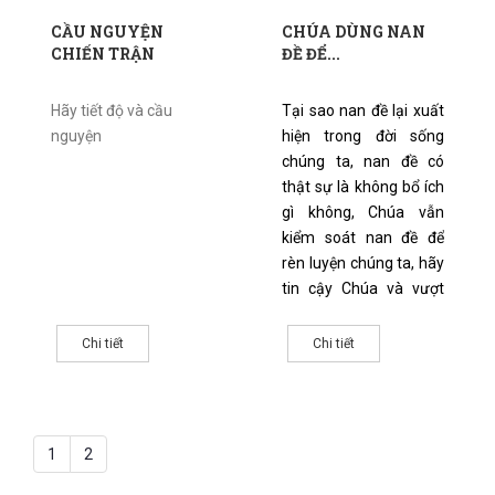
CẦU NGUYỆN
CHÚA DÙNG NAN
CHIẾN TRẬN
ĐỀ ĐỂ...
Hãy tiết độ và cầu
Tại sao nan đề lại xuất
nguyện
hiện trong đời sống
chúng ta, nan đề có
thật sự là không bổ ích
gì không, Chúa vẫn
kiểm soát nan đề để
rèn luyện chúng ta, hãy
tin cậy Chúa và vượt
qua những thử thách
nghiệt ngã cuộc đời.
Chi tiết
Chi tiết
Chúa đang hành động
trong cuộc đời bạn và
tôi
1
2