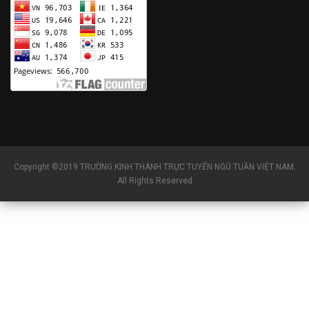
Copyright ©2019 TRƯỜNG KINH THÁNH TRỰC TUYẾN NGŨ TUẦN VIỆT NAM.
All Rights Reserved