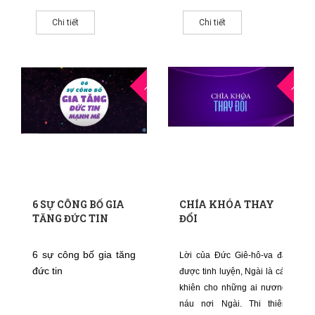
một trong những nhà
“Sẽ không có sự chết,
lãnh đạo có nhiều ảnh
cũng không có tang
Chi tiết
Chi tiết
hưởng nhất của Phong
chế, than khóc, hoặc
trào Tin Lành thuộc
đau đớn nữa…” (Khải
cộng đồng Kháng
Huyền 21:4).
27
1
Cách
THG5
THG1
6 SỰ CÔNG BỐ GIA
CHÍA KHÓA THAY
TĂNG ĐỨC TIN
ĐỔI
6 sự công bố gia tăng
Lời của Đức Giê-hô-va đã
đức tin
được tinh luyện, Ngài là cái
khiên cho những ai nương
náu nơi Ngài. Thi thiên