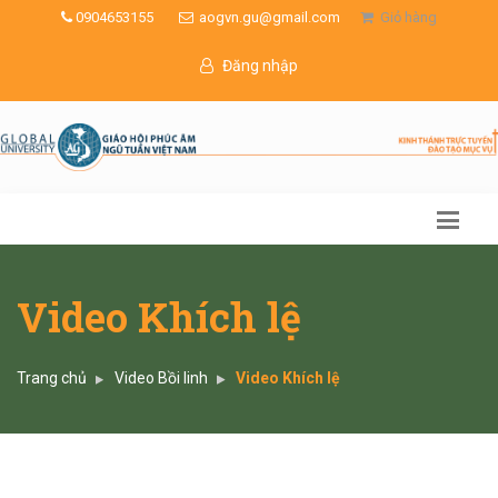
0904653155
aogvn.gu@gmail.com
Giỏ hàng
Đăng nhập
Video Khích lệ
Trang chủ
Video Bồi linh
Video Khích lệ