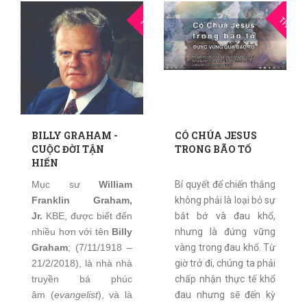
03
0
THG10
THG3
BILLY GRAHAM -
CÓ CHÚA JESUS
CUỘC ĐỜI TẬN
TRONG BÃO TỐ
HIẾN
Mục sư
William
Bí quyết để chiến thắng
Franklin Graham,
không phải là loại bỏ sự
Jr.
KBE, được biết đến
bắt bớ và đau khổ,
nhiều hơn với tên
Billy
nhưng là đứng vững
Graham
; (7/11/1918 –
vàng trong đau khổ. Từ
21/2/2018), là nhà nhà
giờ trở đi, chúng ta phải
truyền bá phúc
chấp nhận thực tế khổ
âm (
evangelist
), và là
đau nhưng sẽ đến kỳ