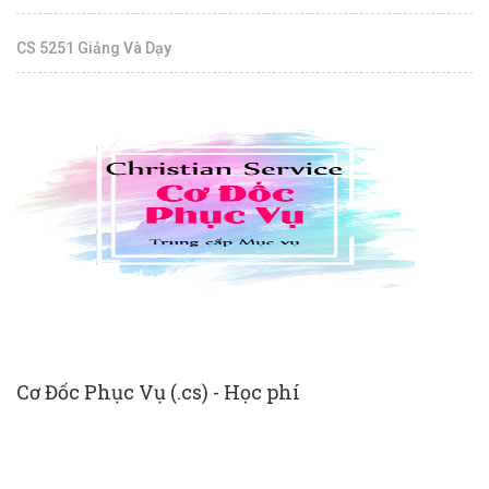
CS 5251 Giảng Và Dạy
Cơ Đốc Phục Vụ (.cs) - Học phí
N