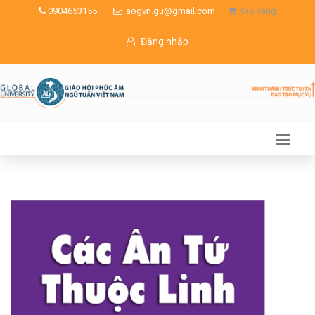
0904653155
aogvn.gu@gmail.com
Giỏ hàng
Đăng nhập