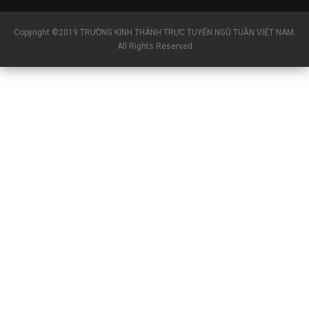
Copyright ©2019 TRƯỜNG KINH THÁNH TRỰC TUYẾN NGŨ TUẦN VIỆT NAM.
All Rights Reserved