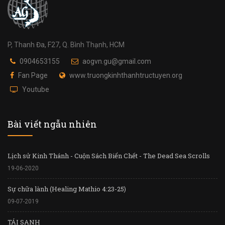
P, Thanh Đa, F27, Q. Bình Thạnh, HCM
0904653155
aogvn.gu@gmail.com
Fan Page
www.truongkinhthanhtructuyen.org
Youtube
Bài viết ngẫu nhiên
Lịch sử Kinh Thánh - Cuộn Sách Biển Chết - The Dead Sea Scrolls
19-06-2020
Sự chữa lành (Healing Mathio 4:23-25)
09-07-2019
TÁI SANH