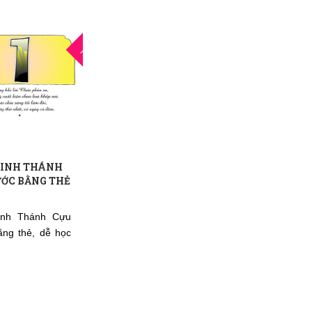
14
THG8
KINH THÁNH
ỚC BẰNG THẺ
inh Thánh Cựu
ng thẻ, dễ học