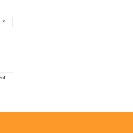
 tiết
hánh