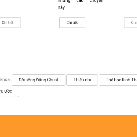
những câu chuyện
này
Chi tiết
Chi tiết
Chi
 khóa:
Đời sống Đấng Christ
Thiếu nhi
Thẻ học Kinh T
u Ước