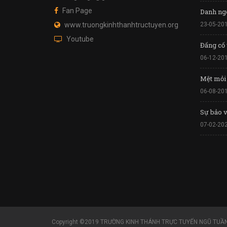
Fan Page
Danh ng
www.truongkinhthanhtructuyen.org
23-05-20
Youtube
Đấng cố
06-12-20
Mệt mỏi
06-08-20
Sự bảo v
07-02-20
Copyright ©2019 TRƯỜNG KINH THÁNH TRỰC TUYẾN NGŨ TUẦN 