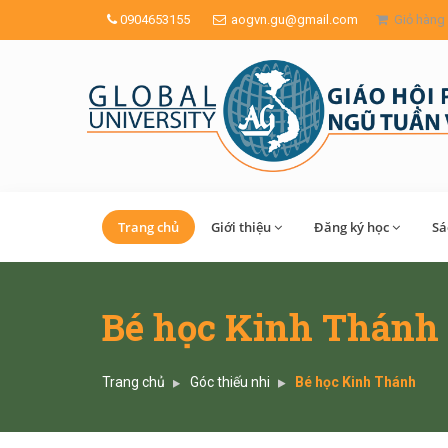
0904653155
aogvn.gu@gmail.com
Giỏ hàng
Trang chủ
Giới thiệu
Đăng ký học
Sa
Bé học Kinh Thánh
Trang chủ
Góc thiếu nhi
Bé học Kinh Thánh