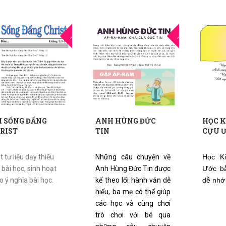
21
21
THG3
THG3
I SỐNG ĐẤNG
ANH HÙNG ĐỨC
HỌC 
RIST
TIN
CỰU Ư
t tư liệu dạy thiếu
Những câu chuyện về
Học K
, bài học, sinh hoạt
Anh Hùng Đức Tin được
Ước bằ
o ý nghĩa bài học.
kể theo lối hành văn dễ
dễ nhớ
hiểu, ba mẹ có thể giúp
các học và cùng chơi
trò chơi với bé qua