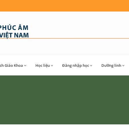
́ch Giáo Khoa
Học liệu
Đăng nhập học
Dưỡng linh