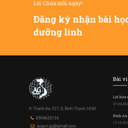
Lời Chúa mỗi ngày!
Đăng ký nhận bài họ
dưỡng linh
Bài v
Lời hứa 
27-04-20
P, Thanh Đa, F27, Q. Bình Thạnh, HCM
Bình An 
0904653155
17-10-20
aogvn.gu@gmail.com