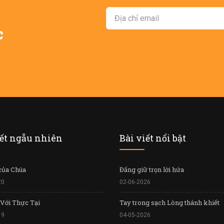
c
iết ngẫu nhiên
Bài viết nổi bật
của Chúa
Đấng giữ trọn lời hứa
20
02-06-2026
Với Thực Tại
Tay trong sạch Lòng thánh khiết
19
04-05-2026