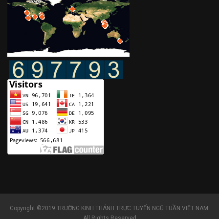
Copyright ©2019 TRƯỜNG KINH THÁNH TRỰC TUYẾN NGŨ TUẦN VIỆT NAM.
All Rights Reserved