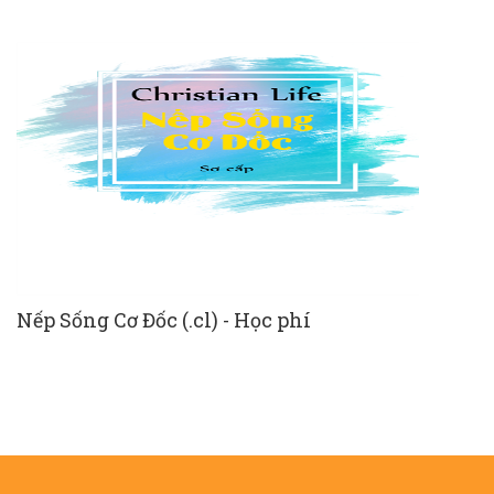
Nếp Sống Cơ Đốc (.cl) - Học phí
C