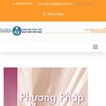
0904653155
aogvn.gu@gmail.com
Giỏ hàng
Đăng nhập