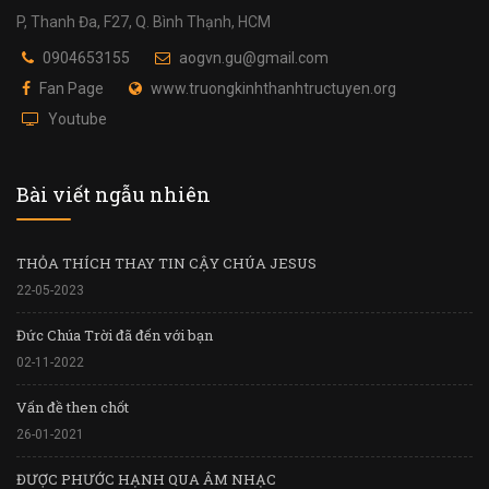
P, Thanh Đa, F27, Q. Bình Thạnh, HCM
0904653155
aogvn.gu@gmail.com
Fan Page
www.truongkinhthanhtructuyen.org
Youtube
Bài viết ngẫu nhiên
THỎA THÍCH THAY TIN CẬY CHÚA JESUS
22-05-2023
Đức Chúa Trời đã đến với bạn
02-11-2022
Vấn đề then chốt
26-01-2021
ĐƯỢC PHƯỚC HẠNH QUA ÂM NHẠC