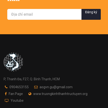
Đăng ký
P, Thanh Đa, F27, Q. Bình Thạnh, HCM
0904653155
aogvn.gu@gmail.com
Fan Page
www.truongkinhthanhtructuyen.org
Youtube