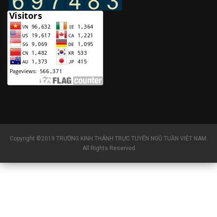
Copyright ©2019 TRƯỜNG KINH THÁNH TRỰC TUYẾN NGŨ TUẦN VIỆT NAM.
All Rights Reserved