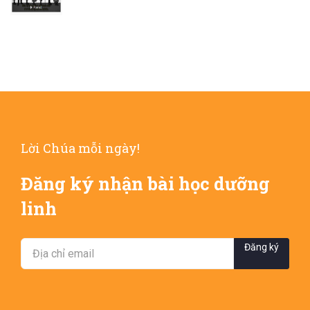
Lời Chúa mỗi ngày!
Đăng ký nhận bài học dưỡng
linh
Đăng ký