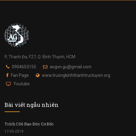
P, Thanh Đa, F27, Q. Bình Thạnh, HCM
0904653155
aogvn.gu@gmail.com
Fan Page
www.truongkinhthanhtructuyen.org
Youtube
Bài viết ngẫu nhiên
Trích CS6 Đạo Đức Cơ Đốc
17-05-2019