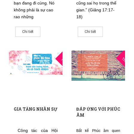
bạn đang đi cùng. Nó
cũng sai họ trong thế
không phải là sự cao
gian.” (Giăng 17:17-
rao những
18)
Chi tiết
Chi tiết
04
2
THG11
THG6
GIA TĂNG NHÂN SỰ
ĐÁP ỨNG VỚI PHÚC
ÂM
Công tác của Hội
Bất kể Phúc âm quen