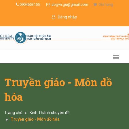
0904653155
aogvn.gu@gmail.com
Giỏ hàng
Đăng nhập
Truyền giáo - Môn đồ
hóa
Trang chủ
Kinh Thánh chuyên đề
Truyền giáo - Môn đồ hóa