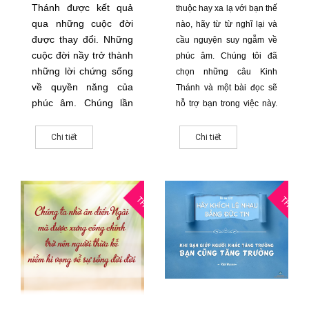
Thánh được kết quả
thuộc hay xa lạ với bạn thế
qua những cuộc đời
nào, hãy từ từ nghĩ lại và
được thay đổi. Những
cầu nguyện suy ngẫm về
cuộc đời nầy trở thành
phúc âm. Chúng tôi đã
những lời chứng sống
chọn những câu Kinh
về quyền năng của
Thánh và một bài đọc sẽ
phúc âm. Chúng lần
hỗ trợ bạn trong việc này.
lượt ảnh hưởng đến
Cầu xin Chúa mang phúc
những người khác, là
âm đến với tâm trí và tấm
Chi tiết
Chi tiết
những người mà cuộc
lòng của bạn một cách rõ
đời họ cần phải được
ràng, quyền năng và dịu
thay đổi.
dàng tuyệt vời.
26
2
THG11
THG11