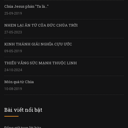
Chúa Jesus phán "Ta là..."
25-09-2019
NHEN LẠI ÂN TỨ CỦA ĐỨC CHÚA TRỜI
27-05-2023
KINH THÁNH GIẢI NGHĨA CỰU ƯỚC
09-05-2019
THIẾU VẮNG SỨC MẠNH THUỘC LINH
24-10-2024
Món quà từ Chúa
10-08-2019
Bài viết nổi bật
Đấng giữ trọn lời hứa