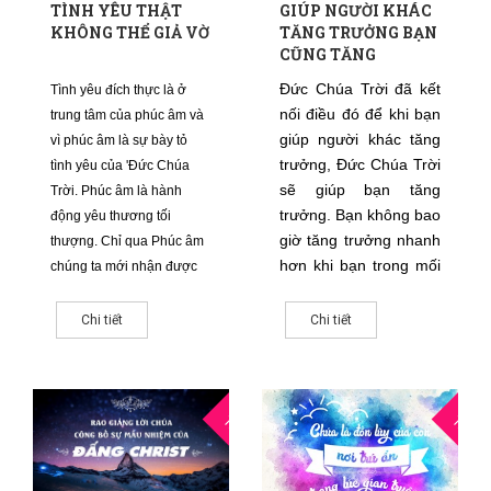
TÌNH YÊU THẬT
GIÚP NGƯỜI KHÁC
KHÔNG THỂ GIẢ VỜ
TĂNG TRƯỞNG BẠN
CŨNG TĂNG
TRƯỞNG
Đức Chúa Trời đã kết
Tình yêu đích thực là ở
nối điều đó để khi bạn
trung tâm của phúc âm và
giúp người khác tăng
vì phúc âm là sự bày tỏ
trưởng, Đức Chúa Trời
tình yêu của 'Đức Chúa
sẽ giúp bạn tăng
Trời. Phúc âm là hành
trưởng. Bạn không bao
động yêu thương tối
giờ tăng trưởng nhanh
thượng. Chỉ qua Phúc âm
hơn khi bạn trong mối
chúng ta mới nhận được
thông công với các tín
tình yêu đích thực này.
hữu khác và khích lệ
Chúng ta đã được ban cho
Chi tiết
Chi tiết
lẫn nhau cam kết theo
khả năng biết tình yêu đích
Chúa Giê-xu
thực, tận hưởng tình yêu
Christ.
đích thực, sống trong tình
16
2
yêu đích thực, và ban cho
THG9
THG7
tình yêu đích thực trong
Đấng Christ.