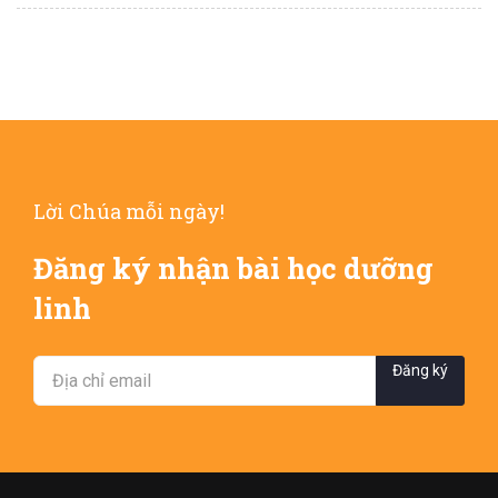
Lời Chúa mỗi ngày!
Đăng ký nhận bài học dưỡng
linh
Đăng ký