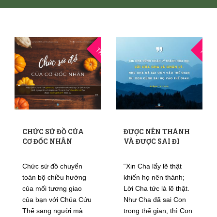
02
2
THG11
THG4
CHỨC SỨ ĐỒ CỦA
ĐƯỢC NÊN THÁNH
CƠ ĐỐC NHÂN
VÀ ĐƯỢC SAI ĐI
Chức sứ đồ chuyển
“Xin Cha lấy lẽ thật
toàn bộ chiều hướng
khiến họ nên thánh;
của mối tương giao
Lời Cha tức là lẽ thật.
của bạn với Chúa Cứu
Như Cha đã sai Con
Thế sang người mà
trong thế gian, thì Con