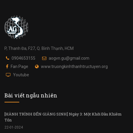
P, Thanh Đa, F27, Q. Bình Thạnh, HCM
0904653155
aogvn.gu@gmail.com
Fan Page
www.truongkinhthanhtructuyen.org
Youtube
Bài viết ngẫu nhiên
[HÀNH TRÌNH ĐẾN GIÁNG SINH] Ngày 3: Một Khởi Đầu Khiêm
Tốn
22-01-2024