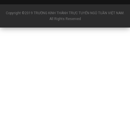
Copyright ©2019 TRƯỜNG KINH THÁNH TRỰC TUYẾN NGŨ TUẦN VIỆT NAM.
All Rights Reserved