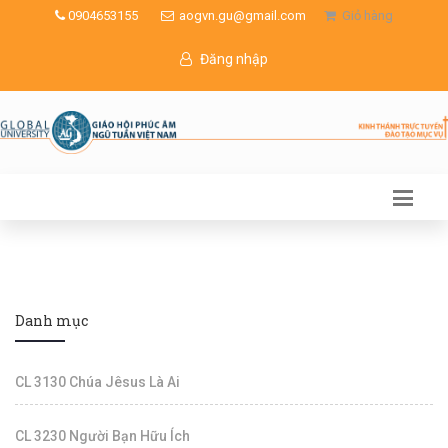
0904653155
aogvn.gu@gmail.com
Giỏ hàng
Đăng nhập
Danh mục
CL 3130 Chúa Jêsus Là Ai
CL 3230 Người Bạn Hữu Ích