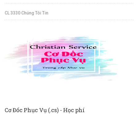
CL 3330 Chúng Tôi Tin
Cơ Đốc Phục Vụ (.cs) - Học phí
N