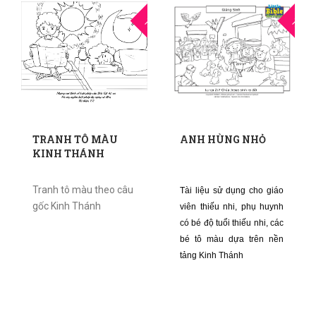
17
1
THG6
THG8
TRANH TÔ MÀU
ANH HÙNG NHỎ
KINH THÁNH
Tranh tô màu theo câu
Tài liệu sử dụng cho giáo
gốc Kinh Thánh
viên thiếu nhi, phụ huynh
có bé độ tuổi thiếu nhi, các
bé tô màu dựa trên nền
tảng Kinh Thánh