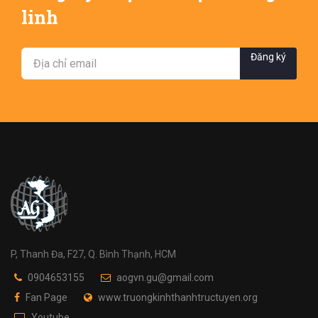
linh
Đăng ký
P, Thanh Đa, F27, Q. Bình Thạnh, HCM
0904653155
aogvn.gu@gmail.com
Fan Page
www.truongkinhthanhtructuyen.org
Youtube