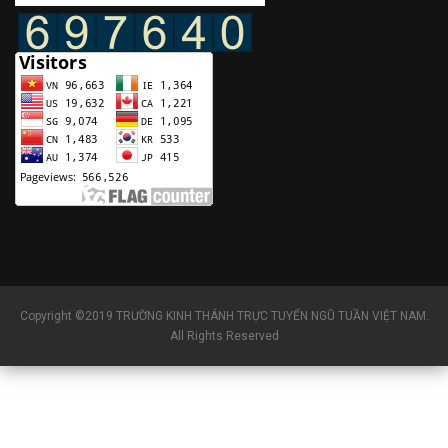
Copyright ©2019 TRƯỜNG KINH THÁNH TRỰC TUYẾN NGŨ TUẦN VIỆT NAM.
All Rights Reserved