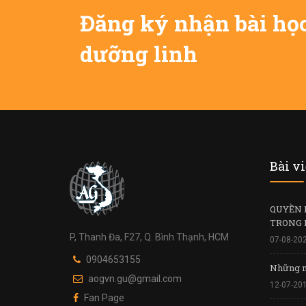
Đăng ký nhận bài họ
dưỡng linh
Bài v
QUYỀN 
TRONG 
P, Thanh Đa, F27, Q. Bình Thạnh, HCM
07-08-20
0904653155
Những n
aogvn.gu@gmail.com
12-07-20
Fan Page