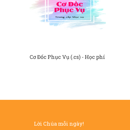
cl) - Học
Cơ Đốc Phục Vụ (.cs) - Học phí
Nếp Sống 
phí
Lời Chúa mỗi ngày!