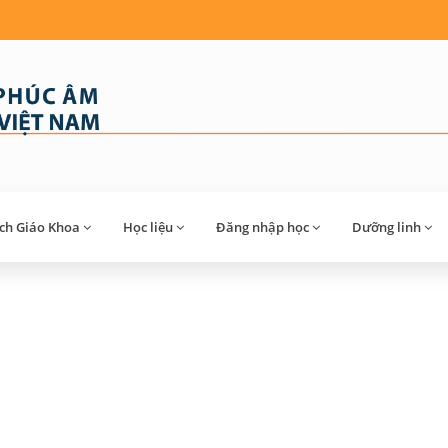
́ch Giáo Khoa
Học liệu
Đăng nhập học
Dưỡng linh