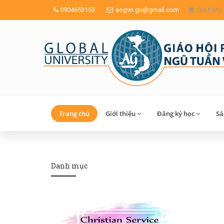
0904653155
aogvn.gu@gmail.com
Giỏ hàng
Trang chủ
Giới thiệu
Đăng ký học
Sa
Danh mục