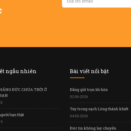
c
iết ngẫu nhiên
Bài viết nổi bật
NĂNG ĐỨC CHÚA TRỜI Ở
Đấng giữ trọn lời hứa
BẠN
02-06-2026
20
Tay trong sạch Lòng thánh khiết
gười bạn thật
04-05-2026
19
Đức tin không lay chuyển