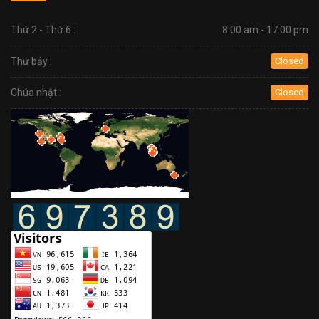
Thứ 2 - Thứ 6 :
8.00 am - 17.00 pm
Thứ bảy :
Closed
Chúa nhật :
Closed