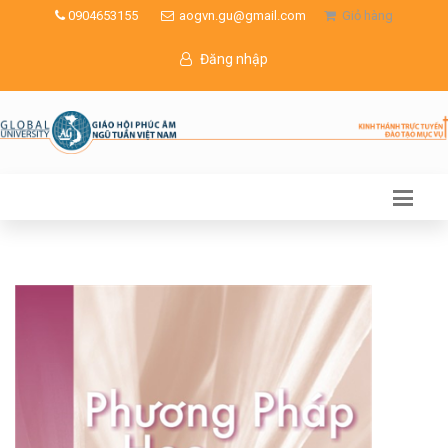
0904653155
aogvn.gu@gmail.com
Giỏ hàng
Đăng nhập