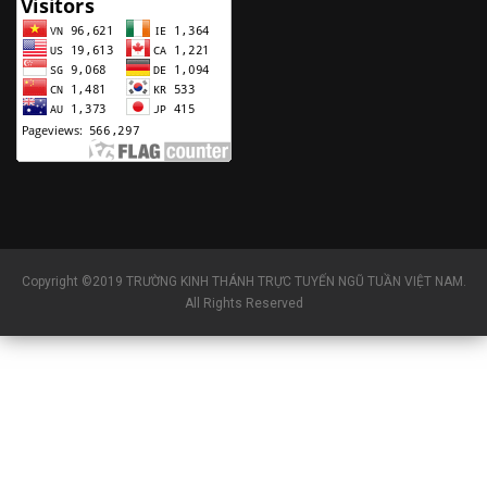
Copyright ©2019 TRƯỜNG KINH THÁNH TRỰC TUYẾN NGŨ TUẦN VIỆT NAM.
All Rights Reserved