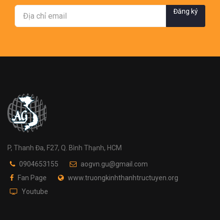
Đăng ký
P, Thanh Đa, F27, Q. Bình Thạnh, HCM
0904653155
aogvn.gu@gmail.com
Fan Page
www.truongkinhthanhtructuyen.org
Youtube