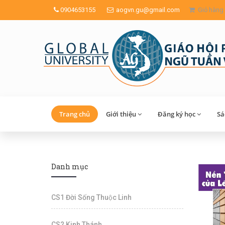
0904653155
aogvn.gu@gmail.com
Giỏ hàng
Trang chủ
Giới thiệu
Đăng ký học
Sa
Danh mục
CS1 Đời Sống Thuộc Linh
CS2 Kinh Thánh