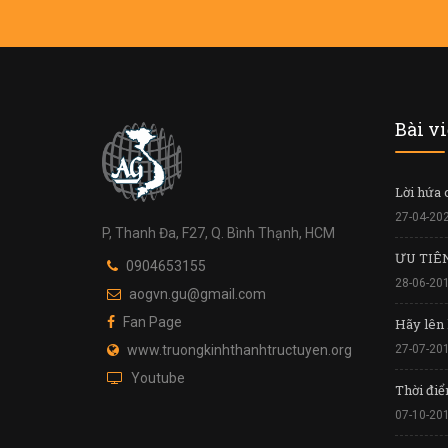
Bài v
Lời hứa 
27-04-20
P, Thanh Đa, F27, Q. Bình Thạnh, HCM
ƯU TIÊ
0904653155
28-06-20
aogvn.gu@gmail.com
Fan Page
Hãy lên
www.truongkinhthanhtructuyen.org
27-07-20
Youtube
Thời điể
07-10-20