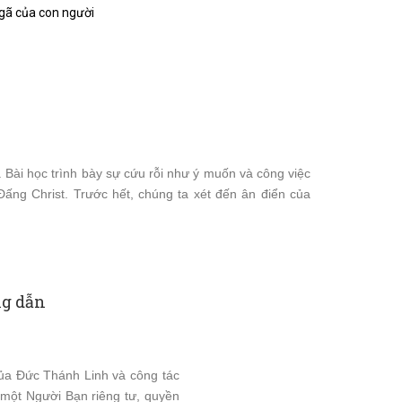
ngã của con người
. Bài học trình bày sự cứu rỗi như ý muốn và công việc
ấng Christ. Trước hết, chúng ta xét đến ân điển của
ng dẫn
 của Ðức Thánh Linh và công tác
ư một Người Bạn riêng tư, quyền