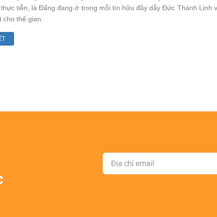
thực tiễn, là Ðấng đang ở trong mỗi tín hữu đầy dẫy Ðức Thánh Lin
t cho thế gian.
ục Vụ (.cs) - Học phí
Nếp Sống Cơ Đốc (.cl) - Học
ẾT
phí
c