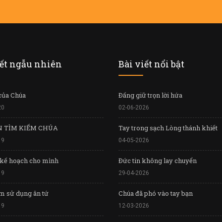
iết ngẫu nhiên
Bài viết nổi bật
của Chúa
Đấng giữ trọn lời hứa
20
02-06-2026
N TÌM KIẾM CHÚA
Tay trong sạch Lòng thánh khiết
19
04-05-2026
 kế hoạch cho mình
Đức tin không lay chuyển
19
29-04-2026
m sử dụng ân tứ
Chúa đã phó vào tay bạn
19
12-03-2026