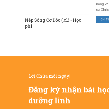
năng và 
su Chris
s) - Học phí
Nếp Sống Cơ Đốc (.cl) - Học
Cơ Đốc Ph
CHI TI
phí
Lời Chúa mỗi ngày!
Đăng ký nhận bài họ
dưỡng linh