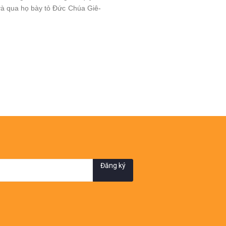
h và qua họ bày tỏ Ðức Chúa Giê-
Đăng ký