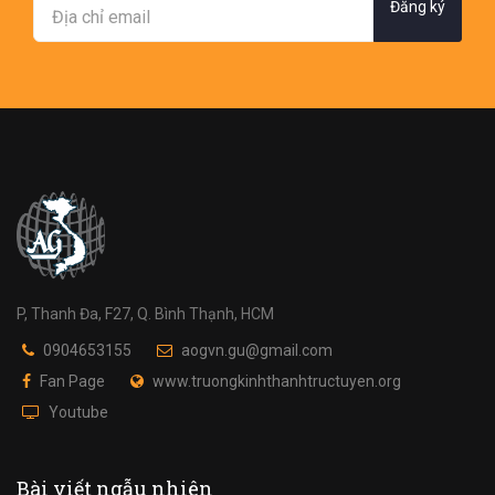
Đăng ký
P, Thanh Đa, F27, Q. Bình Thạnh, HCM
0904653155
aogvn.gu@gmail.com
Fan Page
www.truongkinhthanhtructuyen.org
Youtube
Bài viết ngẫu nhiên