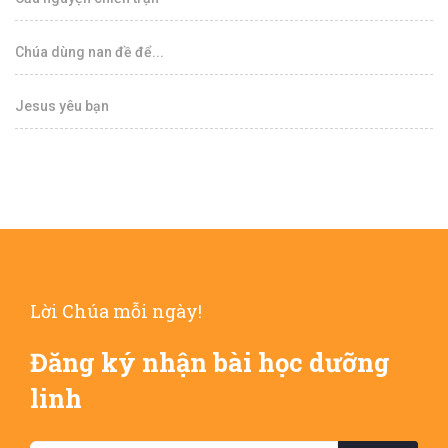
Chúa dùng nan đề để...
Jesus yêu bạn
Lời Chúa mỗi ngày!
Đăng ký nhận bài học dưỡng
linh