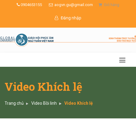
0904653155
aogvn.gu@gmail.com
Giỏ hàng
Đăng nhập
Video Khích lệ
Trang chủ
Video Bồi linh
Video Khích lệ