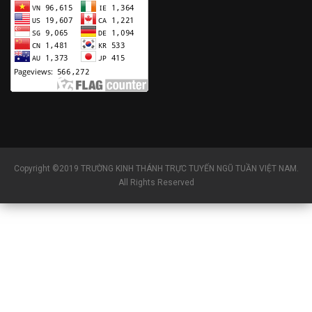
Copyright ©2019 TRƯỜNG KINH THÁNH TRỰC TUYẾN NGŨ TUẦN VIỆT NAM.
All Rights Reserved