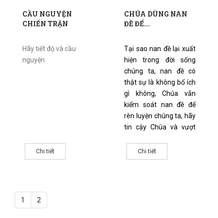
CẦU NGUYỆN
CHÚA DÙNG NAN
CHIẾN TRẬN
ĐỀ ĐỂ...
Hãy tiết độ và cầu
Tại sao nan đề lại xuất
nguyện
hiện trong đời sống
chúng ta, nan đề có
thật sự là không bổ ích
gì không, Chúa vẫn
kiểm soát nan đề để
rèn luyện chúng ta, hãy
tin cậy Chúa và vượt
qua những thử thách
nghiệt ngã cuộc đời.
Chi tiết
Chi tiết
Chúa đang hành động
trong cuộc đời bạn và
tôi
1
2