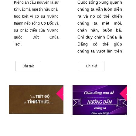
Cuộc sống xung quanh
Kiêng ăn cầu nguyện là sự
chúng ta vẫn luôn diễn
kỷ luật mà mọi tín hữu phải
ra và nó có thể khiến
học biết vì cớ sự trưởng
chúng ta mệt mỏi,
thành nếp sống Cơ Đốc và
chán nản, buồn bã.
sự phát triển của Vương
Chỉ duy chính Chúa là
quốc Đức Chúa
Đấng có thể giúp
Trời.
chúng ta vượt lên trên
hết tất cả các nan đề
ấy. Nhưng làm cách
Chi tiết
Chi tiết
nào để Ngài có thể
hành động để giải
quyết giúp chúng
19
1
ta.
THG9
THG6