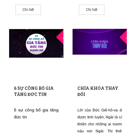
một trong những nhà
“Sẽ không có sự chết,
lãnh đạo có nhiều ảnh
cũng không có tang
Chi tiết
Chi tiết
hưởng nhất của Phong
chế, than khóc, hoặc
trào Tin Lành thuộc
đau đớn nữa…” (Khải
cộng đồng Kháng
Huyền 21:4).
27
1
Cách
THG5
THG1
6 SỰ CÔNG BỐ GIA
CHÍA KHÓA THAY
TĂNG ĐỨC TIN
ĐỔI
6 sự công bố gia tăng
Lời của Đức Giê-hô-va đã
đức tin
được tinh luyện, Ngài là cái
khiên cho những ai nương
náu nơi Ngài. Thi thiên