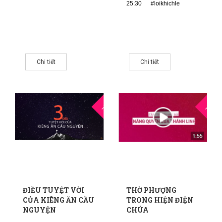
25:30
#loikhichle
Chi tiết
Chi tiết
10
1
THG1
THG9
ĐIỀU TUYỆT VỜI
THỜ PHƯỢNG
CỦA KIÊNG ĂN CẦU
TRONG HIỆN ĐIỆN
NGUYỆN
CHÚA