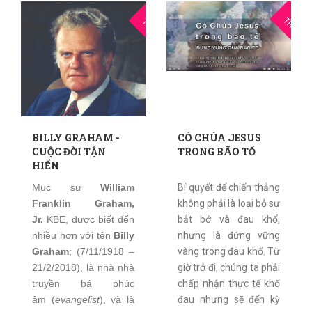
03
0
THG10
THG3
BILLY GRAHAM -
CÓ CHÚA JESUS
CUỘC ĐỜI TẬN
TRONG BÃO TỐ
HIẾN
Mục sư
William
Bí quyết để chiến thắng
Franklin Graham,
không phải là loại bỏ sự
Jr.
KBE, được biết đến
bắt bớ và đau khổ,
nhiều hơn với tên
Billy
nhưng là đứng vững
Graham
; (7/11/1918 –
vàng trong đau khổ. Từ
21/2/2018), là nhà nhà
giờ trở đi, chúng ta phải
truyền bá phúc
chấp nhận thực tế khổ
âm (
evangelist
), và là
đau nhưng sẽ đến kỳ