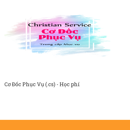
Cơ Đốc Phục Vụ (.cs) - Học phí
N