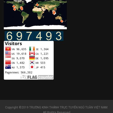
Copyright ©2019 TRƯỜNG KINH THÁNH TRỰC TUYẾN NGŨ TUẦN VIỆT NAM.
All Rights Reserved