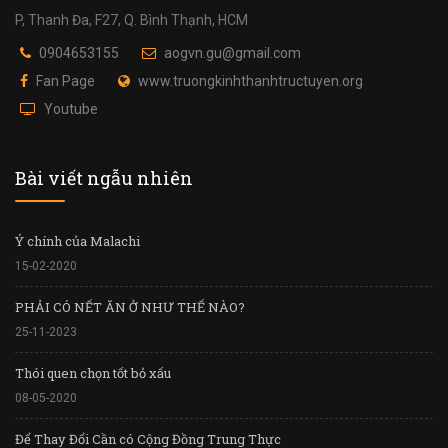
P, Thanh Đa, F27, Q. Bình Thạnh, HCM
0904653155
aogvn.gu@gmail.com
Fan Page
www.truongkinhthanhtructuyen.org
Youtube
Bài viết ngẫu nhiên
Ý chính của Malachi
15-02-2020
PHẢI CÓ NẾT ĂN Ở NHƯ THẾ NÀO?
25-11-2023
Thói quen chọn tốt bỏ xấu
08-05-2020
Để Thay Đổi Cần có Cộng Đồng Trung Thực