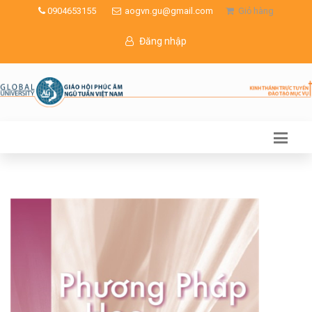
0904653155
aogvn.gu@gmail.com
Giỏ hàng
Đăng nhập