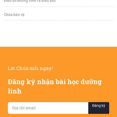
Điều tốt không sinh ra điều xấu
Chúa bảo vệ
Lời Chúa mỗi ngày!
Đăng ký nhận bài học dưỡng
linh
Đăng ký