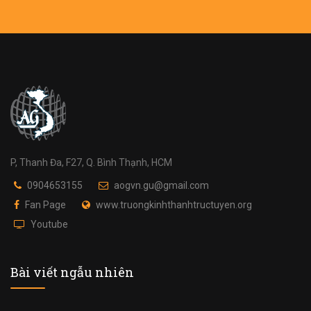
P, Thanh Đa, F27, Q. Bình Thạnh, HCM
0904653155
aogvn.gu@gmail.com
Fan Page
www.truongkinhthanhtructuyen.org
Youtube
Bài viết ngẫu nhiên