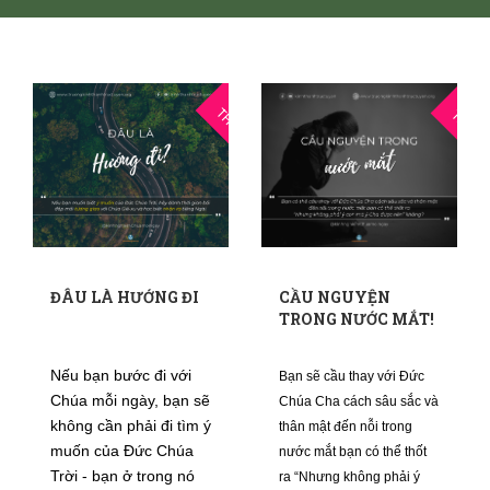
27
2
THG10
THG9
ĐÂU LÀ HƯỚNG ĐI
CẦU NGUYỆN
TRONG NƯỚC MẮT!
Nếu bạn bước đi với
Bạn sẽ cầu thay với Đức
Chúa mỗi ngày, bạn sẽ
Chúa Cha cách sâu sắc và
không cần phải đi tìm ý
thân mật đến nỗi trong
muốn của Đức Chúa
nước mắt bạn có thể thốt
Trời - bạn ở trong nó
ra “Nhưng không phải ý