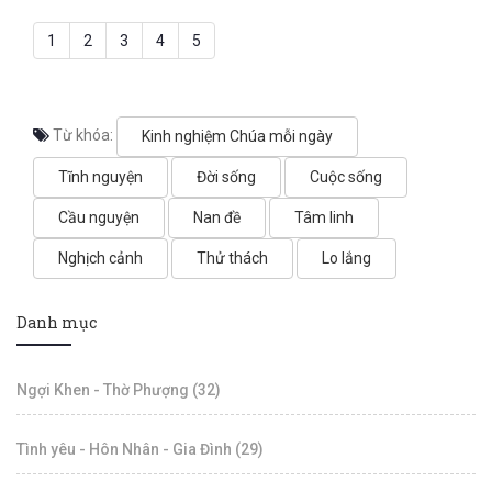
không?
em có thể chống cự
lại, và khi chiến thắng
1
2
3
4
5
mọi sự rồi, anh em vẫn
đứng vững vàng” (Ê-
phê-sô 6:13)
Từ khóa:
Kinh nghiệm Chúa mỗi ngày
Tĩnh nguyện
Đời sống
Cuộc sống
Cầu nguyện
Nan đề
Tâm linh
Nghịch cảnh
Thử thách
Lo lắng
Danh mục
Ngợi Khen - Thờ Phượng (32)
Tình yêu - Hôn Nhân - Gia Đình (29)