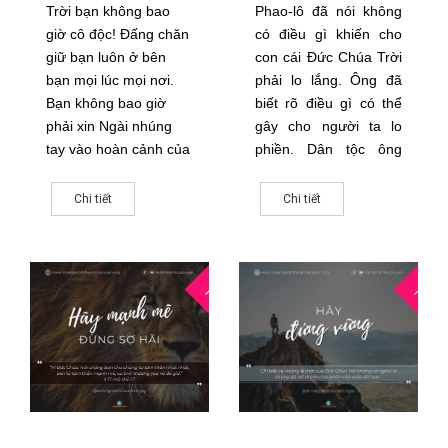
Trời bạn không bao
Phao-lô đã nói không
giờ cô độc! Đấng chăn
có điều gì khiến cho
giữ bạn luôn ở bên
con cái Đức Chúa Trời
bạn mọi lúc mọi nơi.
phải lo lắng. Ông đã
Bạn không bao giờ
biết rõ điều gì có thể
phải xin Ngài nhúng
gây cho người ta lo
tay vào hoàn cảnh của
phiền. Dân tộc ông
bạn.
nằm trong tay quân
ngoại quốc và bị cai trị
Chi tiết
Chi tiết
bởi những lãnh đạo
tham ô.
15
1
THG5
THG5