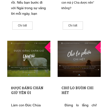
rồi. Nếu bạn bước đi
con mà ý Cha được nên”
với Ngài trong sự vâng
không?
lời mỗi ngày, bạn
sẽ
Chi tiết
Chi tiết
21
2
THG7
THG6
ĐƯỢC ĐẤNG CHĂN
CHỚ LO BUỒN CHI
GIỮ YÊN ỦI
HẾT
Làm con Đức Chúa
Đừng lo lắng chi!