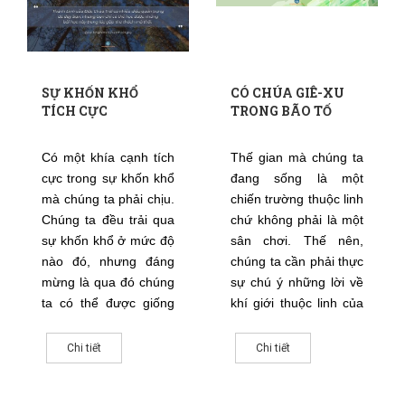
SỰ KHỐN KHỔ
CÓ CHÚA GIÊ-XU
TÍCH CỰC
TRONG BÃO TỐ
Có một khía cạnh tích
Thế gian mà chúng ta
cực trong sự khốn khổ
đang sống là một
mà chúng ta phải chịu.
chiến trường thuộc linh
Chúng ta đều trải qua
chứ không phải là một
sự khốn khổ ở mức độ
sân chơi. Thế nên,
nào đó, nhưng đáng
chúng ta cần phải thực
mừng là qua đó chúng
sự chú ý những lời về
ta có thể được giống
khí giới thuộc linh của
Chúa Giê-xu. Bạn có
Đức Chúa Trời
sẵn lòng trả bất kỳ giá
được đề cập đến trong
Chi tiết
Chi tiết
nào cần phải trả để trở
Ê-phê-sô 6: “ …để
nên giống Chúa Giê-xu
trong ngày tai họa anh