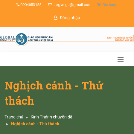
0904653155
aogvn.gu@gmail.com
Giỏ hàng
Đăng nhập
Nghịch cảnh - Thử
thách
Trang chủ
Kinh Thánh chuyên đề
Nghịch cảnh - Thử thách