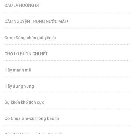
ĐÂU LÀ HƯỚNG ĐI
CẦU NGUYỆN TRONG NƯỚC MẮT!
Được Đấng chăn giữ yên ủi
CHỚ LO BUỒN CHI HẾT
Hãy mạnh mẽ
Hãy đứng vững
Sự khốn khổ tích cực
Có Chúa Giê-xu trong bão tố