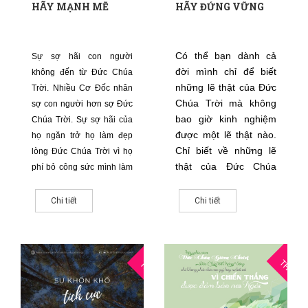
HÃY MẠNH MẼ
HÃY ĐỨNG VỮNG
Có thể bạn dành cả
Sự sợ hãi con người
đời mình chỉ để biết
không đến từ Đức Chúa
những lẽ thật của Đức
Trời. Nhiều Cơ Đốc nhân
Chúa Trời mà không
sợ con người hơn sợ Đức
bao giờ kinh nghiệm
Chúa Trời. Sự sợ hãi của
được một lẽ thật nào.
họ ngăn trở họ làm đẹp
Chỉ biết về những lẽ
lòng Đức Chúa Trời vì họ
thật của Đức Chúa
phí bỏ công sức mình làm
Trời không có nghĩa là
vui lòng người
chúng đã trở thành
khác.
Chi tiết
Chi tiết
một phần của cuộc đời
bạn. Sau đây là một
câu hỏi quan trọng:
05
0
Bạn đang làm gì với
THG10
THG5
Lời của Đức Chúa
Trời?