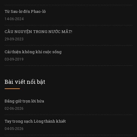
Từ Sau-lơ đến Phao-lô
14-06-2024
CẦU NGUYỆN TRONG NƯỚC MẮT!
29-09-2023
Cải thiện không khí cuộc sống
03-09-2019
Bài viết nổi bật
Đấng giữ trọn lời hứa
02-06-2026
Tay trong sạch Lòng thánh khiết
04-05-2026