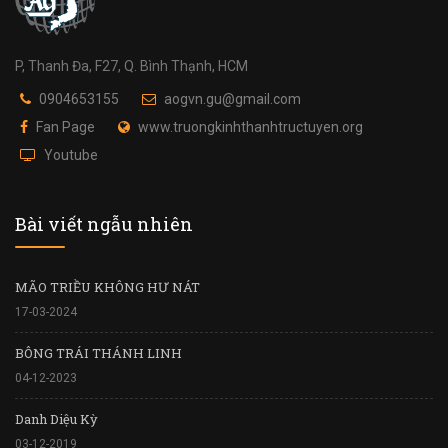
P, Thanh Đa, F27, Q. Bình Thạnh, HCM
0904653155
aogvn.gu@gmail.com
Fan Page
www.truongkinhthanhtructuyen.org
Youtube
Bài viết ngẫu nhiên
MÃO TRIỀU KHÔNG HƯ NÁT
17-03-2024
BÔNG TRÁI THÁNH LINH
04-12-2023
Danh Diệu Kỳ
03-12-2019