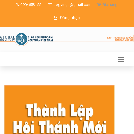
0904653155
aogvn.gu@gmail.com
Giỏ hàng
Đăng nhập