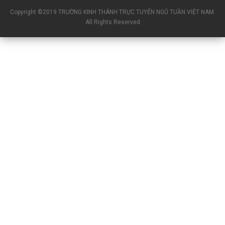
Copyright ©2019 TRƯỜNG KINH THÁNH TRỰC TUYẾN NGŨ TUẦN VIỆT NAM.
All Rights Reserved