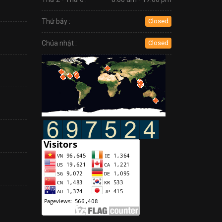
Thứ bảy :
Closed
Chúa nhật :
Closed