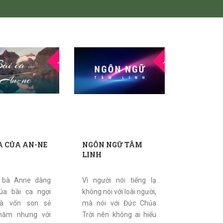
25
24
THG5
THG5
A CỦA AN-NE
NGÔN NGỮ TÂM
LINH
o bà Anne dâng
Vì người nói tiếng lạ
úa bài ca ngợi
không nói với loài người,
Bà vốn son sẻ
mà nói với Đức Chúa
 năm nhưng với
Trời nên không ai hiểu