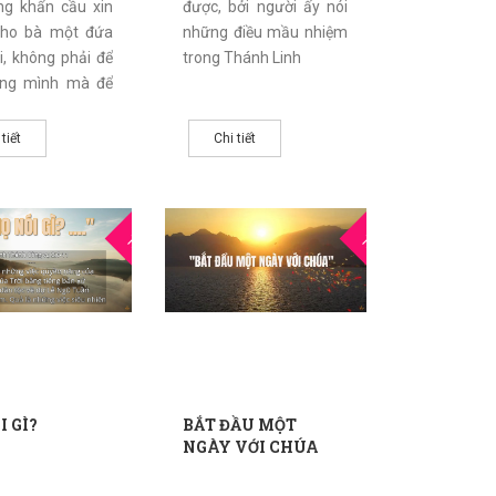
ng khẩn cầu xin
được, bởi người ấy nói
cho bà một đứa
những điều mầu nhiệm
i, không phải để
trong Thánh Linh
êng mình mà để
dâng nó cho Đức
va trọn đời".
 tiết
Chi tiết
20
19
THG5
THG5
I GÌ?
BẮT ĐẦU MỘT
NGÀY VỚI CHÚA