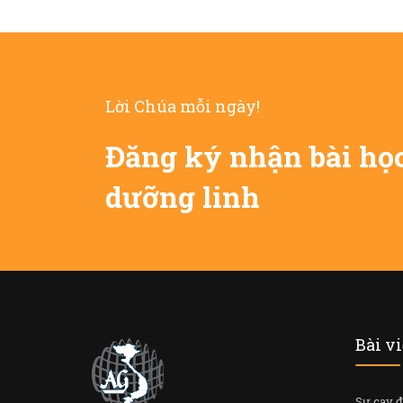
Lời Chúa mỗi ngày!
Đăng ký nhận bài họ
dưỡng linh
Bài v
Sự cay 