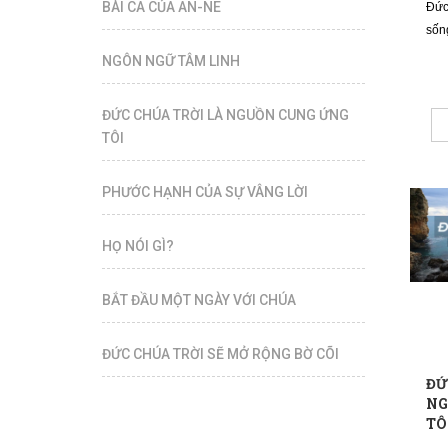
BÀI CA CỦA AN-NE
Đức
sốn
NGÔN NGỮ TÂM LINH
ĐỨC CHÚA TRỜI LÀ NGUỒN CUNG ỨNG
TÔI
​​​​​​​PHƯỚC HẠNH CỦA SỰ VÂNG LỜI
HỌ NÓI GÌ?
BẮT ĐẦU MỘT NGÀY VỚI CHÚA
ĐỨC CHÚA TRỜI SẼ MỞ RỘNG BỜ CÕI
ĐỨ
NG
TÔ