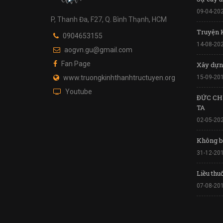
09-04-20
P, Thanh Đa, F27, Q. Bình Thạnh, HCM
Truyện 
0904653155
14-08-20
aogvn.gu@gmail.com
Fan Page
Xây dựn
www.truongkinhthanhtructuyen.org
15-09-20
Youtube
ĐỨC CH
TA
02-05-20
Không ba
31-12-20
Liều thu
07-08-20