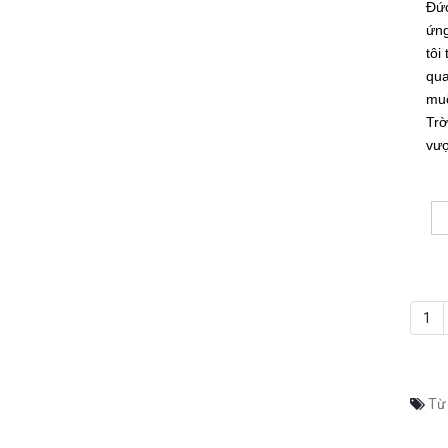
Đức
ứn
tôi
qu
mu
Trờ
vượ
1
Từ