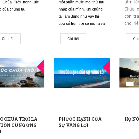
tấm lò
 Chúa Trời trong đời
một phần mười mọi thứ thu
Chúa 
g của chúng ta.
nhập của mình. Khi chúng
con tra
ta làm đúng như vậy thì
cho ri
cửa sổ trên trời sẽ mở ra và
"hiến 
tuôn đổ vô số ơn phước dư
Giê-hô-
dật trên chúng ta.
Chi tiết
Chi tiết
Chi
23
22
THG5
THG5
C CHÚA TRỜI LÀ
​​​​​​​PHƯỚC HẠNH CỦA
HỌ NÓ
UỒN CUNG ỨNG
SỰ VÂNG LỜI
I