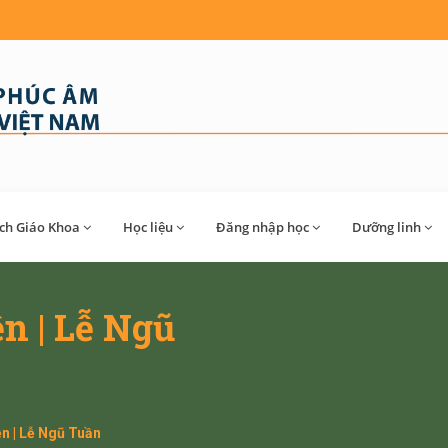
́ch Giáo Khoa
Học liệu
Đăng nhập học
Dưỡng linh
n | Lễ Ngũ
n | Lễ Ngũ Tuần