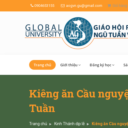
0904653155
aogvn.gu@gmail.com
Giỏ hàng
Trang chủ
Giới thiệu
Đăng ký học
Sa
Kiêng ăn Cầu nguyệ
Tuần
Trang chủ
Kinh Thánh dịp lễ
Kiêng ăn Cầu nguyệ