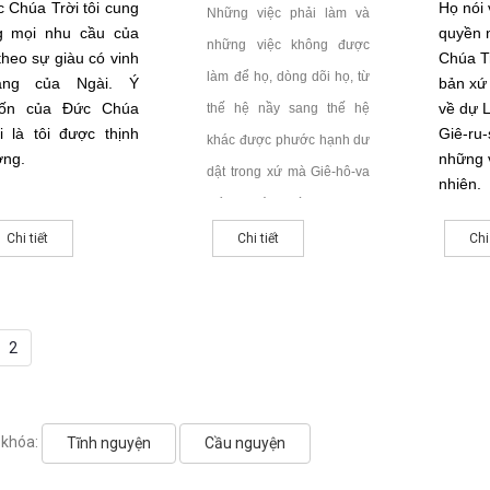
 Chúa Trời tôi cung
Họ nói
Những việc phải làm và
g mọi nhu cầu của
quyền 
những việc không được
 theo sự giàu có vinh
Chúa T
làm để họ, dòng dõi họ, từ
ang của Ngài. Ý
bản xứ
ốn của Đức Chúa
về dự 
thế hệ nầy sang thế hệ
i là tôi được thịnh
Giê-ru-
khác được phước hạnh dư
ng.
những v
dật trong xứ mà Giê-hô-va
nhiên.
Đức Chúa Trời đưa họ
đến, xứ Ca-na-
Chi tiết
Chi tiết
Chi
an.
2
 khóa:
Tĩnh nguyện
Cầu nguyện