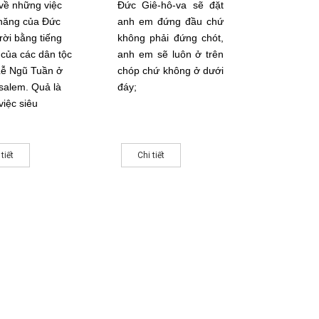
 về những việc
Đức Giê-hô-va sẽ đặt
năng của Đức
anh em đứng đầu chứ
rời bằng tiếng
không phải đứng chót,
 của các dân tộc
anh em sẽ luôn ở trên
Lễ Ngũ Tuần ở
chóp chứ không ở dưới
salem. Quả là
đáy;
iệc siêu
 tiết
Chi tiết