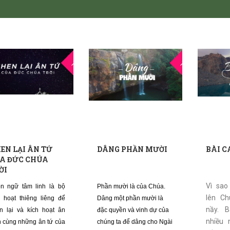
27
26
THG5
THG5
EN LẠI ÂN TỨ
DÂNG PHẦN MƯỜI
BÀI C
A ĐỨC CHÚA
ỜI
Vì sa
n ngữ tâm linh là bộ
Phần mười là của Chúa.
lên Ch
h hoạt thiêng liêng để
Dâng một phần mười là
nầy. 
n lại và kích hoạt ân
đặc quyền và vinh dự của
nhiều
n cùng những ân tứ của
chúng ta để dâng cho Ngài