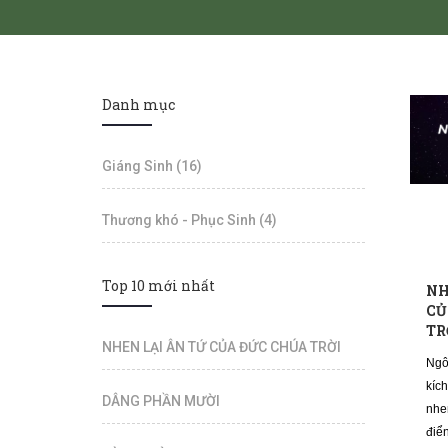
Danh mục
Giáng Sinh (16)
Thương khó - Phục Sinh (4)
Top 10 mới nhất
NH
CỦ
TR
NHEN LẠI ÂN TỨ CỦA ĐỨC CHÚA TRỜI
Ngô
kíc
DÂNG PHẦN MƯỜI
nhe
điể