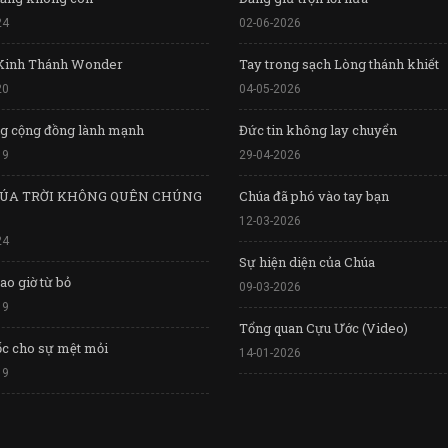
24
02-06-2026
Kinh Thánh Wonder
Tay trong sạch Lòng thánh khiết
20
04-05-2026
g cộng đồng lành mạnh
Đức tin không lay chuyển
19
29-04-2026
ÚA TRỜI KHÔNG QUÊN CHÚNG
Chúa đã phó vào tay bạn
12-03-2026
24
Sự hiện diện của Chúa
o giờ từ bỏ
09-03-2026
19
Tổng quan Cựu Ước (Video)
ốc cho sự mệt mỏi
14-01-2026
19