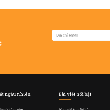
c
iết ngẫu nhiên
Bài viết nổi bật
đắng không còn
Đấng giữ trọn lời hứa