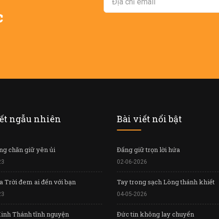
c
iết ngẫu nhiên
Bài viết nổi bật
g chăn giữ yên ủi
Đấng giữ trọn lời hứa
23
02-06-2026
 Trời đem ai đến với bạn
Tay trong sạch Lòng thánh khiết
23
04-05-2026
inh Thánh tĩnh nguyện
Đức tin không lay chuyển