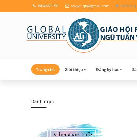
0904653155
aogvn.gu@gmail.com
Giỏ hàng
Trang chủ
Giới thiệu
Đăng ký học
Sa
Danh mục