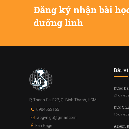
Đăng ký nhận bài họ
dưỡng linh
Bài v
Được Đấn
21-07-20
P, Thanh Đa, F27, Q. Bình Thạnh, HCM
Đức Chúa
0904653155
16-07-20
aogvn.gu@gmail.com
Fan Page
Album K