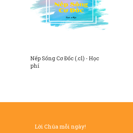
s) - Học phí
Nếp Sống Cơ Đốc (.cl) - Học
Cơ Đốc Ph
phí
Lời Chúa mỗi ngày!