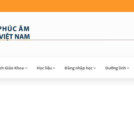
́ch Giáo Khoa
Học liệu
Đăng nhập học
Dưỡng linh