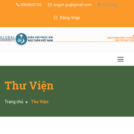
0904653155
aogvn.gu@gmail.com
Giỏ hàng
Đăng nhập
Thư Viện
Trang chủ
Thư Viện