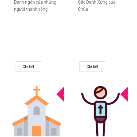
Danh ngôn của những
Các Danh Xưng của
người thành công
Chúa
Chi tiết
Chi tiết
17
1
THG5
THG5