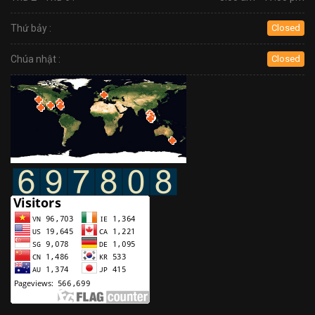
Thứ bảy :
Closed
Chúa nhật :
Closed