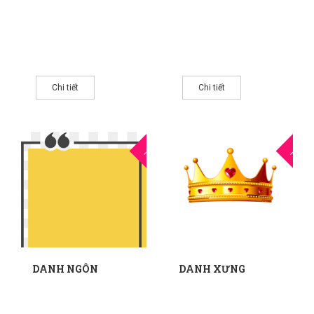
Chi tiết
Chi tiết
23
2
THG5
THG5
DANH NGÔN
DANH XƯNG