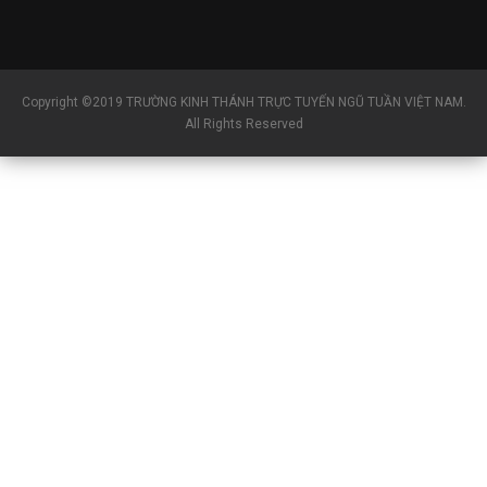
Copyright ©2019 TRƯỜNG KINH THÁNH TRỰC TUYẾN NGŨ TUẦN VIỆT NAM.
All Rights Reserved