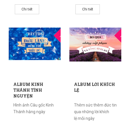
Chi tiết
Chi tiết
25
2
THG5
THG5
ALBUM KINH
ALBUM LỜI KHÍCH
THÁNH TĨNH
LỆ
NGUYỆN
Hình ảnh Câu gốc Kinh
Thêm sức thêm đức tin
Thánh hằng ngày
qua những lời khích
lệ mỗi ngày