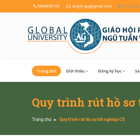
0904653155
aogvn.gu@gmail.com
Giỏ hàng
Trang chủ
Giới thiệu
Đăng ký học
Sa
Quy trình rút hồ sơ
Trang chủ
Quy trình rút hồ sơ tốt nghiệp CS