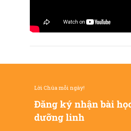
Lời Chúa mỗi ngày!
Đăng ký nhận bài họ
dưỡng linh