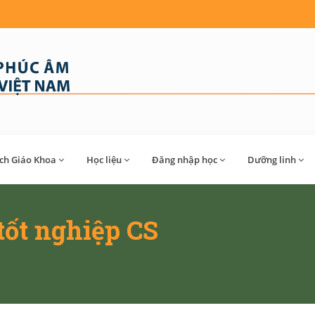
́ch Giáo Khoa
Học liệu
Đăng nhập học
Dưỡng linh
 tốt nghiệp CS