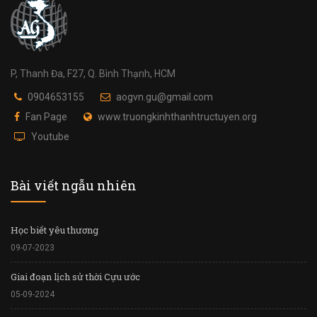
P, Thanh Đa, F27, Q. Bình Thạnh, HCM
0904653155
aogvn.gu@gmail.com
Fan Page
www.truongkinhthanhtructuyen.org
Youtube
Bài viết ngẫu nhiên
Học biết yêu thương
09-07-2023
Giai đoạn lịch sử thời Cựu ước
05-09-2024