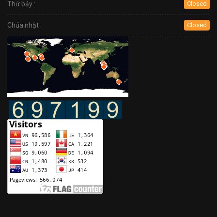
Thứ bảy :
Closed
Chúa nhật :
Closed