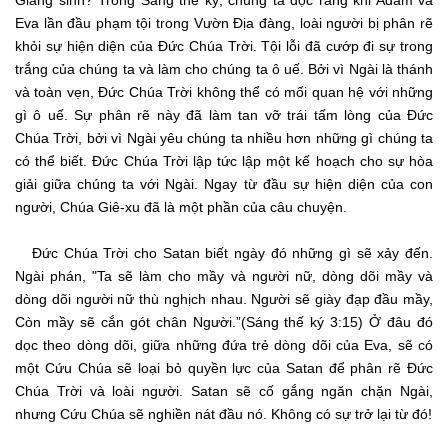
Giáng sinh? Trong Sáng thế ký, chúng ta đọc rằng khi Adam và
Eva lần đầu phạm tội trong Vườn Địa đàng, loài người bị phân rẽ
khỏi sự hiện diện của Đức Chúa Trời. Tội lỗi đã cướp đi sự trong
trắng của chúng ta và làm cho chúng ta ô uế. Bởi vì Ngài là thánh
và toàn vẹn, Đức Chúa Trời không thể có mối quan hệ với những
gì ô uế. Sự phân rẽ này đã làm tan vỡ trái tấm lòng của Đức
Chúa Trời, bởi vì Ngài yêu chúng ta nhiều hơn những gì chúng ta
có thể biết. Đức Chúa Trời lập tức lập một kế hoạch cho sự hòa
giải giữa chúng ta với Ngài. Ngay từ đầu sự hiện diện của con
người, Chúa Giê-xu đã là một phần của câu chuyện.
Đức Chúa Trời cho Satan biết ngày đó những gì sẽ xảy đến.
Ngài phán, "Ta sẽ làm cho mầy và người nữ, dòng dõi mầy và
dòng dõi người nữ thù nghịch nhau. Người sẽ giày đạp đầu mầy,
Còn mầy sẽ cắn gót chân Người.”(Sáng thế ký 3:15) Ở đâu đó
dọc theo dòng dõi, giữa những đứa trẻ dòng dõi của Eva, sẽ có
một Cứu Chúa sẽ loại bỏ quyền lực của Satan để phân rẽ Đức
Chúa Trời và loài người. Satan sẽ cố gắng ngăn chặn Ngài,
nhưng Cứu Chúa sẽ nghiền nát đầu nó. Không có sự trở lại từ đó!