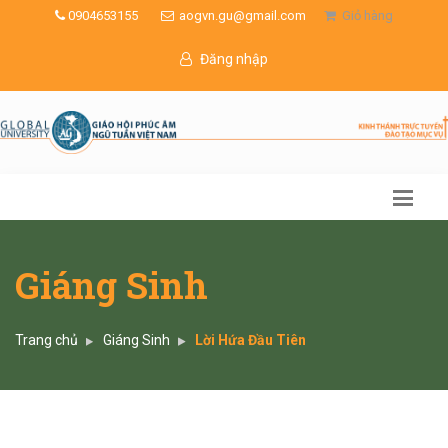
0904653155
aogvn.gu@gmail.com
Giỏ hàng
Đăng nhập
Giáng Sinh
Trang chủ
Giáng Sinh
Lời Hứa Đầu Tiên