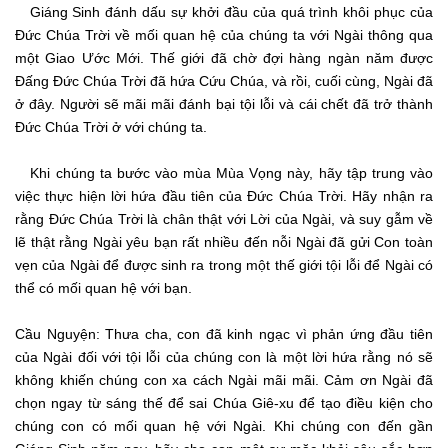
Giáng Sinh đánh dấu sự khởi đầu của quá trình khôi phục của
Đức Chúa Trời về mối quan hệ của chúng ta với Ngài thông qua
một Giao Ước Mới. Thế giới đã chờ đợi hàng ngàn năm được
Đấng Đức Chúa Trời đã hứa Cứu Chúa, và rồi, cuối cùng, Ngài đã
ở đây. Người sẽ mãi mãi đánh bại tội lỗi và cái chết đã trở thành
Đức Chúa Trời ở với chúng ta.
Khi chúng ta bước vào mùa Mùa Vọng này, hãy tập trung vào
việc thực hiện lời hứa đầu tiên của Đức Chúa Trời. Hãy nhận ra
rằng Đức Chúa Trời là chân thật với Lời của Ngài, và suy gẫm về
lẽ thật rằng Ngài yêu bạn rất nhiều đến nỗi Ngài đã gửi Con toàn
vẹn của Ngài để được sinh ra trong một thế giới tội lỗi để Ngài có
thể có mối quan hệ với bạn.
Cầu Nguyện: Thưa cha, con đã kinh ngạc vì phản ứng đầu tiên
của Ngài đối với tội lỗi của chúng con là một lời hứa rằng nó sẽ
không khiến chúng con xa cách Ngài mãi mãi. Cảm ơn Ngài đã
chọn ngay từ sáng thế để sai Chúa Giê-xu để tạo điều kiện cho
chúng con có mối quan hệ với Ngài. Khi chúng con đến gần