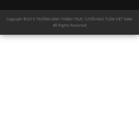
Copyright ©2019 TRƯỜNG KINH THÁNH TRỰC TUYẾN NGŨ TUẦN VIỆT NAM.
All Rights Reserved