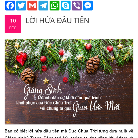
Facebook
Twitter
Gmail
Telegram
WhatsApp
Skype
Viber
Messenger
LỜI HỨA ĐẦU TIÊN
10
DEC
Bạn có biết lời hứa đầu tiên mà Đức Chúa Trời từng đưa ra là về